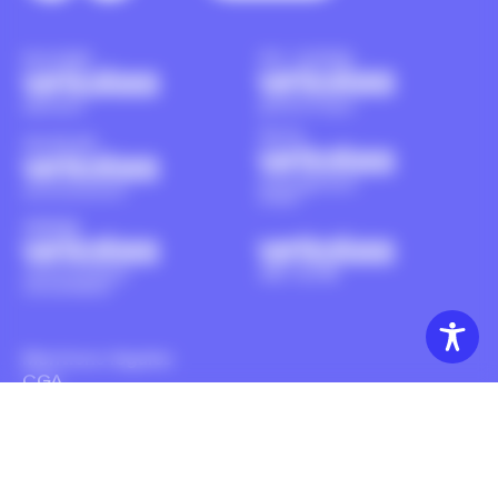
Mentions légales
CGA
Politique de confidentialité
Accessibilité
Aide à la navigation
Plan du site
Made by 6tematik