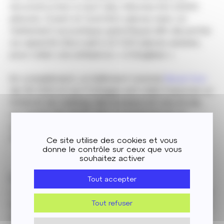
reconstruction à neuf des tribunes Est (2200
places), Ouest et Sud (421 places avec un
traitement acoustique spécifique) afin de porter
sa capacité d’accueil à 10 000 places assises,
pour créer une ambiance « à l’anglaise ».
En complément, un bâtiment nommé
Bauer box
de 30 000 m² sur 9 étages est créé. Il associe un
hôtel et du
coliving
, des bureaux et une école,
un centre de santé, des commerces et un
restaurant, des parkings et une école de foot
900 m².
Ce site utilise des cookies et vous
donne le contrôle sur ceux que vous
souhaitez activer
Le défi
Tout accepter
La spécificité de cette rénovation est de réaliser
les travaux en site occupé, le terrain étant utilisé
Tout refuser
par le Red Star lors des jours de match (soit 19