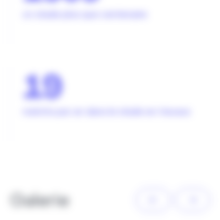
un stade plus que centenaire
19
matchs par an dans le stade en travaux
Galerie