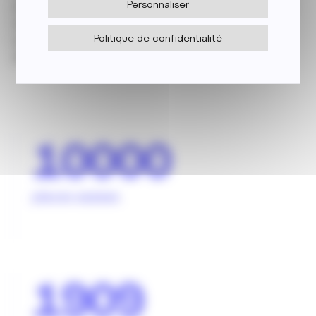
jours à domicile) avec présence d’environ 3 000
Personnaliser
supporters à chaque rencontre.
Le site est également l’un des centres
Politique de confidentialité
d’entraînement pour les JO de Paris 2024.
10000
places assises
1909