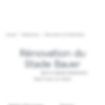
Panneau de gestion des cookies
Menu
Accueil
>
Réalisations
>
Rénovation du Stade Bauer
Rénovation du
Stade Bauer
Bâtiment
Sport et grands événements
Saint-Ouen-sur-Seine