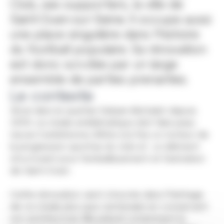
Club, ses supporters, la ville de
Saint-Ouen-sur-Seine. Il occupe aussi
une place singulière dans l'histoire
du football populaire. Sa rénovation
est donc scrutée par un large
ensemble de parties prenantes.
Le contexte
Situé dans le quartier Debain-Michelet depuis
1909, ce stade emblématique doit faire peau
neuve. Il ambitionne d’être à la fois un moteur de
la progression sportive du club et un élément
structurant pour l’embellissement et l’animation
de Saint-Ouen.
Cette rénovation vient s’inscrire dans l’héritage
de ce stade plus que centenaire en conservant
son architecture. Elle prévoit notamment la