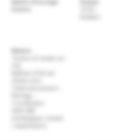
Maitre d'Ouvrage
Équipe
Réalités
SCAU
Builders
Mission
Travaux et essais sur
site
Maîtrise d’Œuvre
d’Exécution
Ordonnancement –
Pilotage –
Coordination
AMO BIM
(stratégique / projet
/ exploitation)