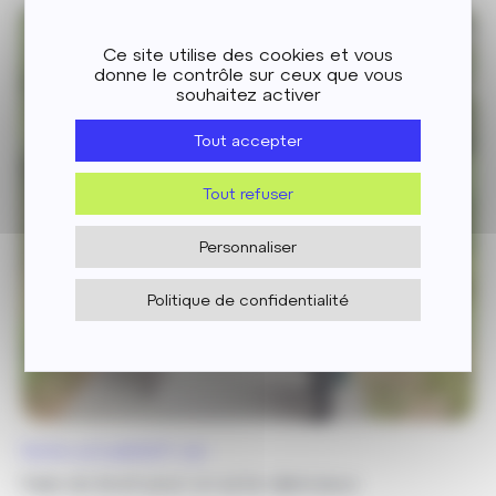
Ce site utilise des cookies et vous
donne le contrôle sur ceux que vous
souhaitez activer
Tout accepter
Tout refuser
Personnaliser
Politique de confidentialité
Notre actualité
27 Juil.
Faire du bruit pour un acte silencieux