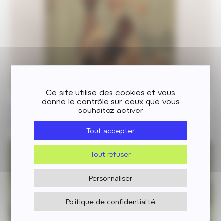
Ce site utilise des cookies et vous
donne le contrôle sur ceux que vous
Lecture
03 Août.
souhaitez activer
La Vie électrique
Tout accepter
Tout refuser
Personnaliser
Politique de confidentialité