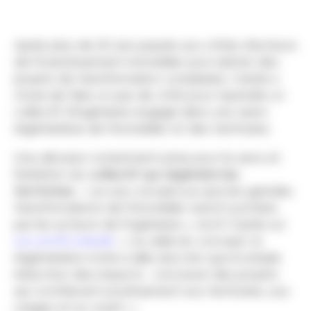
Après plus de 20 ans passés aux côtés d’acteurs
de l’investissement immobilier pour piloter des
projets de transformation complexes, Carole a
choisi de faire un pas de côté pour rejoindre un
collectif d’ingénierie engagé dans une vision
régénérative de l’immobilier et des territoires.
Une décision notamment prise pour le sens et
l’ambition du
collectif qui régénère les
territoires
:
« je suis convaincue que les grandes
transformations de l’immobilier seront portées
par les acteurs de l’ingénierie »
, écrit Carole sur
son profil LinkedIn
.
« Au-delà du concept, la
régénération invite à aller plus loin que la simple
réduction des impacts : concevoir des projets
qui contribuent positivement aux territoires, aux
usages et au vivant. »