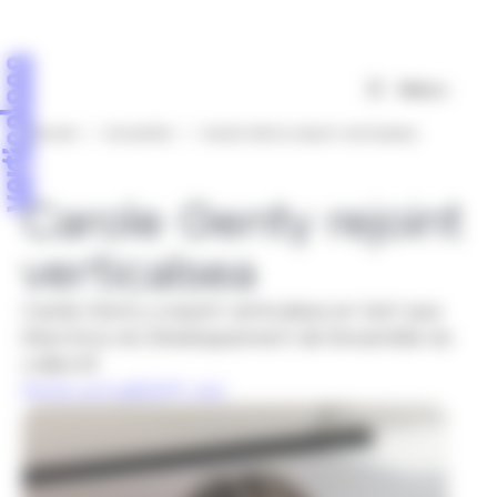
Panneau de gestion des cookies
Menu
Accueil
>
Actualités
>
Carole Genty rejoint verticalsea
Carole Genty rejoint
verticalsea
Carole Genty a rejoint verticalsea en tant que
Directrice du Développement de l'ensemble du
collectif.
Notre actualité
09 Juin.