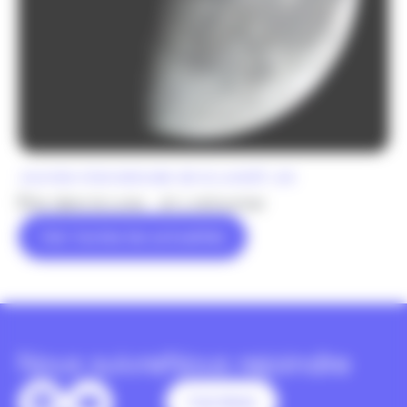
Journée internationale de la Lune
20 Juil.
Être dans la Lune… et y retourner
Voir toutes les actualités
Nous suivre
Nous rejoindre
Carrières