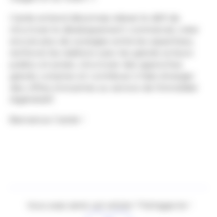
Carole entend désormais relever le défi de
structurer le développement commercial, créer
encore plus de synergies entre les expertises,
renforcer les relations avec les grands acteurs
publics et privés, structurer des approches
grands comptes et contribuer à faire émerger
des offres innovantes au service de l’immobilier
régénératif.
Bienvenue Carole !
Vous avez aimé cet article ? Partagez-le !