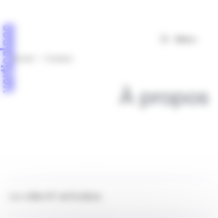
Panneau de gestion des cookies
Menu
Accueil
>
À propos
À propos
Le collectif verticalsea